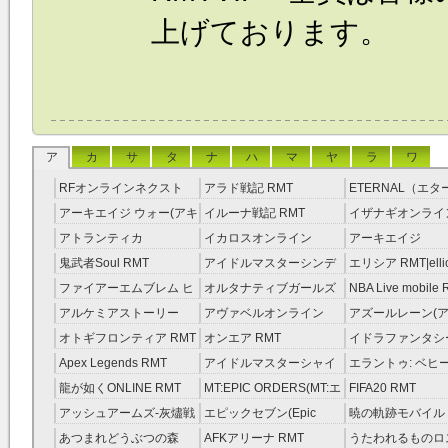
上げております。
ア
カ
サ
タ
ナ
ハ
マ
ヤ
ラ
ワ
RFオンラインネクスト
アラド戦記 RMT
ETERNAL（エ
RMT
RMT
アーキエイジ ウォー(アキ
イルーナ戦記 RMT
イザナギオンライン
ウオ) RMT
アトランティカ
イカロスオンライン
アーキエイジ
RMT|Atlantica RMT
RMT（予約制）
RMT|ArcheAge 
鬼武者Soul RMT
アイドルマスターシンデ
エリシア RMT|ellic
約制）
レラガールズ(モバマス)
RMT
ファイアーエムブレム ヒ
オルタナティブガールズ
NBA Live mobile
RMT
ーローズ(FEヒーローズ)
RMT
アルケミアストーリー
アヴァベルオンライン
アズールレーン(ア
RMT
（アルスト） RMT
RMT
RMT
オトギフロンティア RMT
オンエア RMT
イドラファンタシ
ーサーガ RMT
Apex Legends RMT
アイドルマスターシャイ
エラントゥ: ベヒ
ニーカラーズ(シャニマス)
ピリット RMT
龍が如くONLINE RMT
MT:EPIC ORDERS(MT:エ
FIFA20 RMT
RMT
ピック・オーダーズ)
アッシュアームズ‐灰燼戦
エピックセブン(Epic
暁の軌跡モバイル
RMT
線 RMT
Seven) RMT
伝説 ） RMT
あつまれどうぶつの森
AFKアリーナ RMT
うたわれるものロ