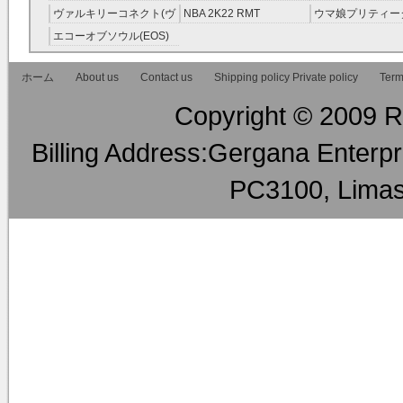
RMT
ラグ(ロスフラ) R
ヴァルキリーコネクト(ヴ
NBA 2K22 RMT
ウマ娘プリティー
ァルコネ) RMT
ー RMT
エコーオブソウル(EOS)
RMT
ホーム
About us
Contact us
Shipping policy Private policy
Term
Copyright © 2009 RM
Billing Address:Gergana Enterpri
PC3100, Limas