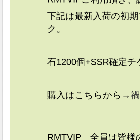
下記は最新入荷の
初期
ク。
石1200個+SSR確定
購入はこちらから→
禍
RMTVIP 全員は皆