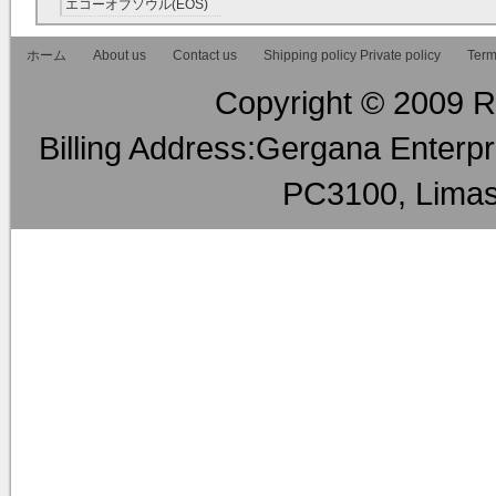
エコーオブソウル(EOS)
RMT
ホーム
About us
Contact us
Shipping policy Private policy
Term
Copyright © 2009 RM
Billing Address:Gergana Enterpri
PC3100, Limas