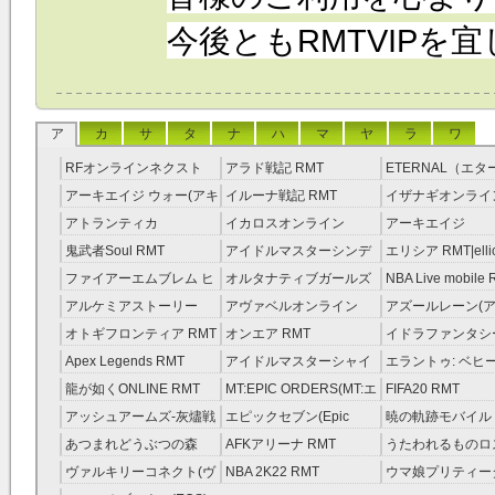
今後ともRMTVIPを
ア
カ
サ
タ
ナ
ハ
マ
ヤ
ラ
ワ
RFオンラインネクスト
アラド戦記 RMT
ETERNAL（エ
RMT
RMT
アーキエイジ ウォー(アキ
イルーナ戦記 RMT
イザナギオンライン
ウオ) RMT
アトランティカ
イカロスオンライン
アーキエイジ
RMT|Atlantica RMT
RMT（予約制）
RMT|ArcheAge 
鬼武者Soul RMT
アイドルマスターシンデ
エリシア RMT|ellic
約制）
レラガールズ(モバマス)
RMT
ファイアーエムブレム ヒ
オルタナティブガールズ
NBA Live mobile
RMT
ーローズ(FEヒーローズ)
RMT
アルケミアストーリー
アヴァベルオンライン
アズールレーン(ア
RMT
（アルスト） RMT
RMT
RMT
オトギフロンティア RMT
オンエア RMT
イドラファンタシ
ーサーガ RMT
Apex Legends RMT
アイドルマスターシャイ
エラントゥ: ベヒ
ニーカラーズ(シャニマス)
ピリット RMT
龍が如くONLINE RMT
MT:EPIC ORDERS(MT:エ
FIFA20 RMT
RMT
ピック・オーダーズ)
アッシュアームズ‐灰燼戦
エピックセブン(Epic
暁の軌跡モバイル
RMT
線 RMT
Seven) RMT
伝説 ） RMT
あつまれどうぶつの森
AFKアリーナ RMT
うたわれるものロ
RMT
ラグ(ロスフラ) R
ヴァルキリーコネクト(ヴ
NBA 2K22 RMT
ウマ娘プリティー
ァルコネ) RMT
ー RMT