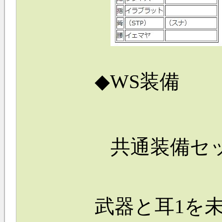
◆WS装備
共通装備セ
武器と耳
1を