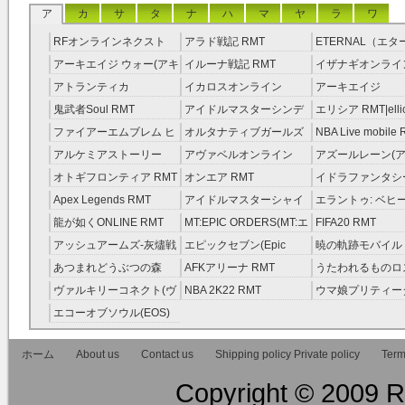
ア
カ
サ
タ
ナ
ハ
マ
ヤ
ラ
ワ
RFオンラインネクスト
アラド戦記 RMT
ETERNAL（エ
RMT
RMT
アーキエイジ ウォー(アキ
イルーナ戦記 RMT
イザナギオンライン
ウオ) RMT
アトランティカ
イカロスオンライン
アーキエイジ
RMT|Atlantica RMT
RMT（予約制）
RMT|ArcheAge 
鬼武者Soul RMT
アイドルマスターシンデ
エリシア RMT|ellic
約制）
レラガールズ(モバマス)
RMT
ファイアーエムブレム ヒ
オルタナティブガールズ
NBA Live mobile
RMT
ーローズ(FEヒーローズ)
RMT
アルケミアストーリー
アヴァベルオンライン
アズールレーン(ア
RMT
（アルスト） RMT
RMT
RMT
オトギフロンティア RMT
オンエア RMT
イドラファンタシ
ーサーガ RMT
Apex Legends RMT
アイドルマスターシャイ
エラントゥ: ベヒ
ニーカラーズ(シャニマス)
ピリット RMT
龍が如くONLINE RMT
MT:EPIC ORDERS(MT:エ
FIFA20 RMT
RMT
ピック・オーダーズ)
アッシュアームズ‐灰燼戦
エピックセブン(Epic
暁の軌跡モバイル
RMT
線 RMT
Seven) RMT
伝説 ） RMT
あつまれどうぶつの森
AFKアリーナ RMT
うたわれるものロ
RMT
ラグ(ロスフラ) R
ヴァルキリーコネクト(ヴ
NBA 2K22 RMT
ウマ娘プリティー
ァルコネ) RMT
ー RMT
エコーオブソウル(EOS)
RMT
ホーム
About us
Contact us
Shipping policy Private policy
Term
Copyright © 2009 RM