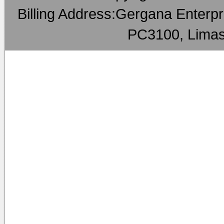
Billing Address:Gergana Enterpri
PC3100, Limas