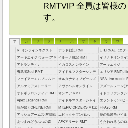
RMTVIP 全員は皆
す。
ア
カ
サ
タ
ナ
ハ
マ
ヤ
ラ
ワ
RFオンラインネクスト
アラド戦記 RMT
ETERNAL（エ
RMT
RMT
アーキエイジ ウォー(アキ
イルーナ戦記 RMT
イザナギオンライン
ウオ) RMT
アトランティカ
イカロスオンライン
アーキエイジ
RMT|Atlantica RMT
RMT（予約制）
RMT|ArcheAge 
鬼武者Soul RMT
アイドルマスターシンデ
エリシア RMT|ellic
約制）
レラガールズ(モバマス)
RMT
ファイアーエムブレム ヒ
オルタナティブガールズ
NBA Live mobile
RMT
ーローズ(FEヒーローズ)
RMT
アルケミアストーリー
アヴァベルオンライン
アズールレーン(ア
RMT
（アルスト） RMT
RMT
RMT
オトギフロンティア RMT
オンエア RMT
イドラファンタシ
ーサーガ RMT
Apex Legends RMT
アイドルマスターシャイ
エラントゥ: ベヒ
ニーカラーズ(シャニマス)
ピリット RMT
龍が如くONLINE RMT
MT:EPIC ORDERS(MT:エ
FIFA20 RMT
RMT
ピック・オーダーズ)
アッシュアームズ‐灰燼戦
エピックセブン(Epic
暁の軌跡モバイル
RMT
線 RMT
Seven) RMT
伝説 ） RMT
あつまれどうぶつの森
AFKアリーナ RMT
うたわれるものロ
RMT
ラグ(ロスフラ) R