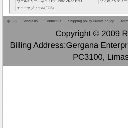
ヴァルキリーコネクト(ヴ
NBA 2K22 RMT
ウマ娘プリティー
ァルコネ) RMT
ー RMT
エコーオブソウル(EOS)
RMT
ホーム
About us
Contact us
Shipping policy Private policy
Term
Copyright © 2009 RM
Billing Address:Gergana Enterpri
PC3100, Limas