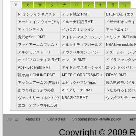
ア
カ
サ
タ
ナ
ハ
マ
ヤ
ラ
ワ
RFオンラインネクスト
アラド戦記 RMT
ETERNAL（エ
RMT
RMT
アーキエイジ ウォー(アキ
イルーナ戦記 RMT
イザナギオンライン
ウオ) RMT
アトランティカ
イカロスオンライン
アーキエイジ
RMT|Atlantica RMT
RMT（予約制）
RMT|ArcheAge 
鬼武者Soul RMT
アイドルマスターシンデ
エリシア RMT|ellic
約制）
レラガールズ(モバマス)
RMT
ファイアーエムブレム ヒ
オルタナティブガールズ
NBA Live mobile
RMT
ーローズ(FEヒーローズ)
RMT
アルケミアストーリー
アヴァベルオンライン
アズールレーン(ア
RMT
（アルスト） RMT
RMT
RMT
オトギフロンティア RMT
オンエア RMT
イドラファンタシ
ーサーガ RMT
Apex Legends RMT
アイドルマスターシャイ
エラントゥ: ベヒ
ニーカラーズ(シャニマス)
ピリット RMT
龍が如くONLINE RMT
MT:EPIC ORDERS(MT:エ
FIFA20 RMT
RMT
ピック・オーダーズ)
アッシュアームズ‐灰燼戦
エピックセブン(Epic
暁の軌跡モバイル
RMT
線 RMT
Seven) RMT
伝説 ） RMT
あつまれどうぶつの森
AFKアリーナ RMT
うたわれるものロ
RMT
ラグ(ロスフラ) R
ヴァルキリーコネクト(ヴ
NBA 2K22 RMT
ウマ娘プリティー
ァルコネ) RMT
ー RMT
エコーオブソウル(EOS)
RMT
ホーム
About us
Contact us
Shipping policy Private policy
Term
Copyright © 2009 RM