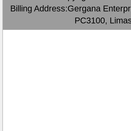
Billing Address:Gergana Enterpri
PC3100, Limas