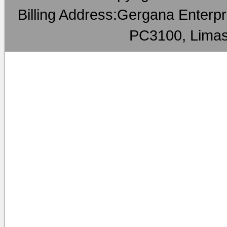
Billing Address:Gergana Enterpri
PC3100, Limas