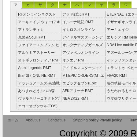
ア
カ
サ
タ
ナ
ハ
マ
ヤ
ラ
ワ
RFオンラインネクスト
アラド戦記 RMT
ETERNAL（エ
RMT
RMT
アーキエイジ ウォー(アキ
イルーナ戦記 RMT
イザナギオンライン
ウオ) RMT
アトランティカ
イカロスオンライン
アーキエイジ
RMT|Atlantica RMT
RMT（予約制）
RMT|ArcheAge 
鬼武者Soul RMT
アイドルマスターシンデ
エリシア RMT|ellic
約制）
レラガールズ(モバマス)
RMT
ファイアーエムブレム ヒ
オルタナティブガールズ
NBA Live mobile
RMT
ーローズ(FEヒーローズ)
RMT
アルケミアストーリー
アヴァベルオンライン
アズールレーン(ア
RMT
（アルスト） RMT
RMT
RMT
オトギフロンティア RMT
オンエア RMT
イドラファンタシ
ーサーガ RMT
Apex Legends RMT
アイドルマスターシャイ
エラントゥ: ベヒ
ニーカラーズ(シャニマス)
ピリット RMT
龍が如くONLINE RMT
MT:EPIC ORDERS(MT:エ
FIFA20 RMT
RMT
ピック・オーダーズ)
アッシュアームズ‐灰燼戦
エピックセブン(Epic
暁の軌跡モバイル
RMT
線 RMT
Seven) RMT
伝説 ） RMT
あつまれどうぶつの森
AFKアリーナ RMT
うたわれるものロ
RMT
ラグ(ロスフラ) R
ヴァルキリーコネクト(ヴ
NBA 2K22 RMT
ウマ娘プリティー
ァルコネ) RMT
ー RMT
エコーオブソウル(EOS)
RMT
ホーム
About us
Contact us
Shipping policy Private policy
Term
Copyright © 2009 RM