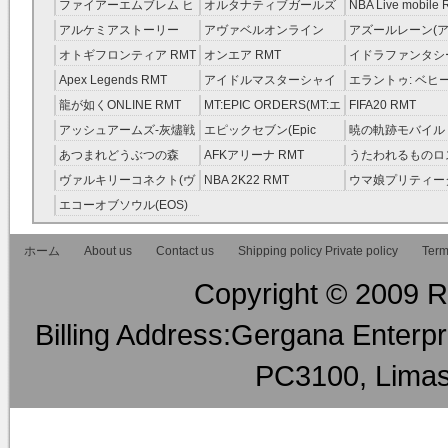
レラガールズ(モバマス)
RMT
ファイアーエムブレム ヒ
オルタナティブガールズ
NBA Live mobile
RMT
ーローズ(FEヒーローズ)
RMT
アルケミアストーリー
アヴァベルオンライン
アズールレーン(ア
RMT
（アルスト） RMT
RMT
RMT
オトギフロンティア RMT
オンエア RMT
イドラファンタシ
ーサーガ RMT
Apex Legends RMT
アイドルマスターシャイ
エラントゥ: ベヒ
ニーカラーズ(シャニマス)
ピリット RMT
龍が如くONLINE RMT
MT:EPIC ORDERS(MT:エ
FIFA20 RMT
RMT
ピック・オーダーズ)
アッシュアームズ‐灰燼戦
エピックセブン(Epic
暁の軌跡モバイル
RMT
線 RMT
Seven) RMT
伝説 ） RMT
あつまれどうぶつの森
AFKアリーナ RMT
うたわれるものロ
RMT
ラグ(ロスフラ) R
ヴァルキリーコネクト(ヴ
NBA 2K22 RMT
ウマ娘プリティー
ァルコネ) RMT
ー RMT
エコーオブソウル(EOS)
RMT
ホーム
About us
Contact us
Shipping policy Private policy
Term
Copyright © 2009 RM
Billing Address:Gergana Enterpri
PC3100, Limas