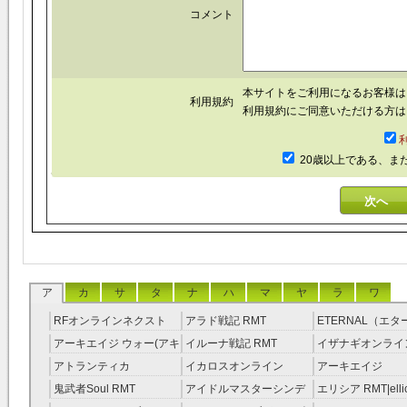
コメント
本サイトをご利用になるお客様
利用規約
利用規約にご同意いただける方は
20歳以上である、ま
ア
カ
サ
タ
ナ
ハ
マ
ヤ
ラ
ワ
RFオンラインネクスト
アラド戦記 RMT
ETERNAL（エ
RMT
RMT
アーキエイジ ウォー(アキ
イルーナ戦記 RMT
イザナギオンライン
ウオ) RMT
アトランティカ
イカロスオンライン
アーキエイジ
RMT|Atlantica RMT
RMT（予約制）
RMT|ArcheAge 
鬼武者Soul RMT
アイドルマスターシンデ
エリシア RMT|ellic
約制）