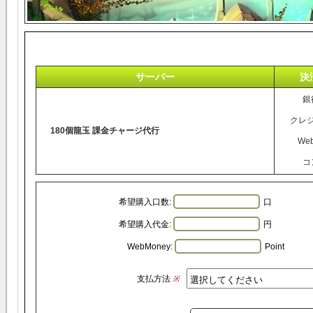
サーバー
決
銀
クレ
180個龍玉 課金チャージ代行
We
コ
希望購入口数:
口
希望購入代金:
円
WebMoney:
Point
支払方法
※