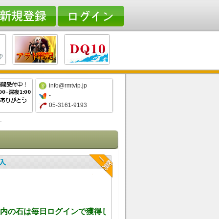
info@rmtvip.jp
-
05-3161-9193
す
内の石は毎日ログインで獲得しますので、ご安心ください