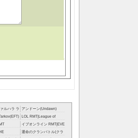
ァルハラ ラ
アンドーン(Undawn)
T
RMT
Tarkov(EFT)
LOL RMT|League of
Legends RMT
MT
イブオンライン RMT|EVE
RMT
HE
運命のクランバトル(クラ