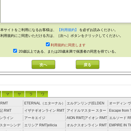
本サイトをご利用になるお客様は、
【利用規約】
を必ずお読みください。
利用規約にご同意いただける方は、［次へ］ボタンをクリックしてください。
利用規約に同意します
20歳以上である、または20歳未満で保護者の同意を得ている。
マ
ヤ
ラ
ワ
RMT
ETERNAL（エターナル）
エルデンリング(ELDEN
オーディン ヴ
RMT
RING) RMT
イジング RM
 RMT
イザナギオンライン RMT
アイドルマスター スター
Escape from 
ライトステージ RMT
RMT
ンライン
アーキエイジ
AION RMT|アイオン RMT
エルソード R
約制）
RMT|ArcheAge RMT（予
スターシンデ
エリシア RMT|ellicia
オルクスオンライン RMT
EMPIRE IN T
約制）