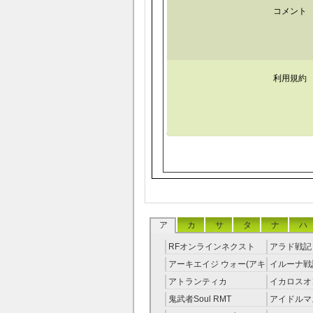
コメント
利用規約
ア
カ
サ
タ
ナ
ハ
RFオンラインネクスト
アラド戦記 
RMT
アーキエイジ ウォー(アキ
イルーナ戦記
ウオ) RMT
アトランティカ
イカロスオ
RMT|Atlantica RMT
RMT（予
鬼武者Soul RMT
アイドルマ