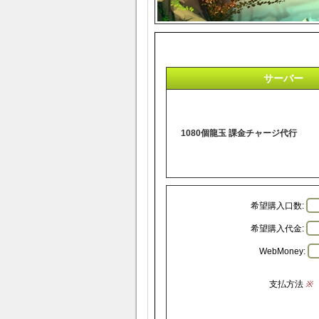
サーバー
1080個龍玉 課金チャージ代行
希望購入口数:
希望購入代金:
WebMoney:
支払方法
※