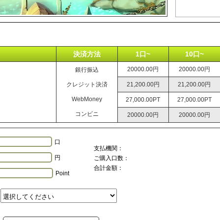
決済方法
1口~
10口~
20000.00円
20000.00円
銀行振込
クレジット決済
21,200.00円
21,200.00円
WebMoney
27,000.00PT
27,000.00PT
コンビニ
20000.00円
20000.00円
口
支払機関：
円
ご購入口数：
合計金額：
Point