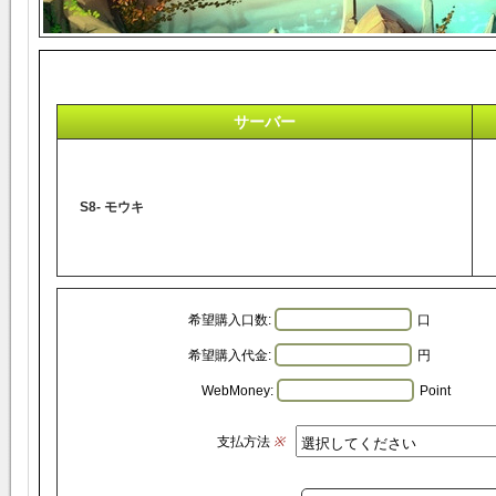
サーバー
S8- モウキ
希望購入口数:
口
希望購入代金:
円
WebMoney:
Point
支払方法
※