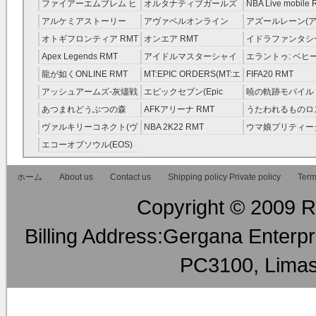
レラガールズ(モバマス)
RMT
ファイアーエムブレム ヒ
オルタナティブガールズ
NBA Live mobile
RMT
ーローズ(FEヒーローズ)
RMT
アルケミアストーリー
アヴァベルオンライン
アズールレーン(ア
RMT
（アルスト） RMT
RMT
RMT
オトギフロンティア RMT
オンエア RMT
イドラファンタシ
ーサーガ RMT
Apex Legends RMT
アイドルマスターシャイ
エラントゥ: ベヒ
ニーカラーズ(シャニマス)
ピリット RMT
龍が如くONLINE RMT
MT:EPIC ORDERS(MT:エ
FIFA20 RMT
RMT
ピック・オーダーズ)
アッシュアームズ‐灰燼戦
エピックセブン(Epic
暁の軌跡モバイル
RMT
線 RMT
Seven) RMT
伝説 ） RMT
あつまれどうぶつの森
AFKアリーナ RMT
うたわれるものロ
RMT
ラグ(ロスフラ) R
ヴァルキリーコネクト(ヴ
NBA 2K22 RMT
ウマ娘プリティー
ァルコネ) RMT
ー RMT
エコーオブソウル(EOS)
RMT
ホーム
About us
Contact us
Shipping policy Private policy
Term
Copyright © 2009 RM
Billing Address:Gergana Enterpri
PC3100, Limas