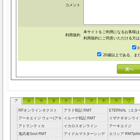
コメント
本サイトをご利用になるお客様
利用規約
利用規約にご同意いただける方は
20歳以上である、ま
ア
カ
サ
タ
ナ
ハ
マ
ヤ
ラ
ワ
RFオンラインネクスト
アラド戦記 RMT
ETERNAL（エ
RMT
RMT
アーキエイジ ウォー(アキ
イルーナ戦記 RMT
イザナギオンライン
ウオ) RMT
アトランティカ
イカロスオンライン
アーキエイジ
RMT|Atlantica RMT
RMT（予約制）
RMT|ArcheAge 
鬼武者Soul RMT
アイドルマスターシンデ
エリシア RMT|ellic
約制）