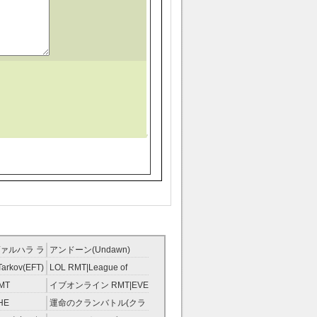
ァルハラ ラ
アンドーン(Undawn)
T
RMT
Tarkov(EFT)
LOL RMT|League of
Legends RMT
MT
イブオンライン RMT|EVE
RMT
HE
運命のクランバトル(クラ