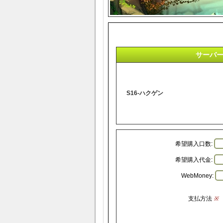
サーバ
S16-ハクゲン
希望購入口数:
希望購入代金:
WebMoney:
支払方法
※