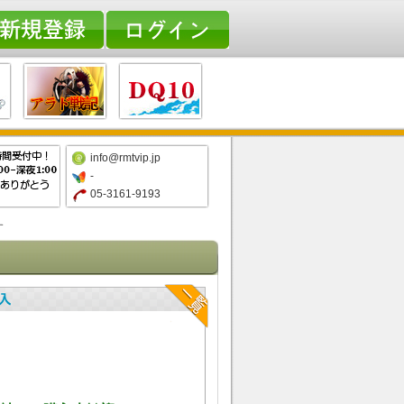
info@rmtvip.jp
-
05-3161-9193
す