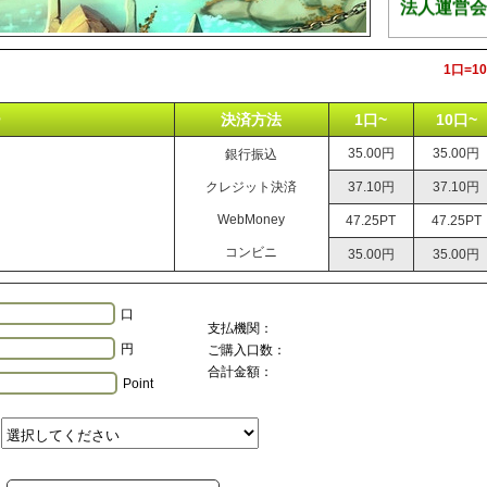
法人運営会
1口=
ー
決済方法
1口~
10口~
35.00円
35.00円
銀行振込
クレジット決済
37.10円
37.10円
WebMoney
47.25PT
47.25PT
コンビニ
35.00円
35.00円
口
支払機関：
円
ご購入口数：
合計金額：
Point