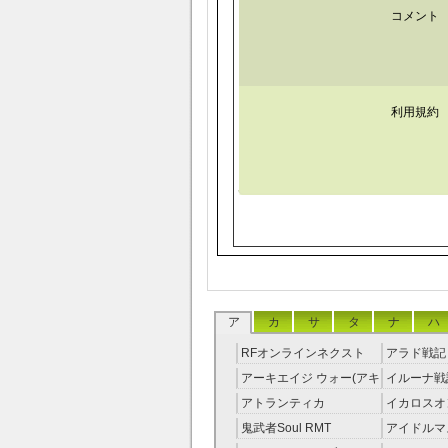
コメント
利用規約
ア
カ
サ
タ
ナ
ハ
RFオンラインネクスト
アラド戦記 
RMT
アーキエイジ ウォー(アキ
イルーナ戦記
ウオ) RMT
アトランティカ
イカロスオ
RMT|Atlantica RMT
RMT（予
鬼武者Soul RMT
アイドルマ