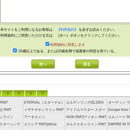
本サイトをご利用になるお客様は、
【利用規約】
を必ずお読みください。
利用規約にご同意いただける方は、［次へ］ボタンをクリックしてください。
利用規約に同意します
20歳以上である、または20歳未満で保護者の同意を得ている。
マ
ヤ
ラ
ワ
RMT
ETERNAL（エターナル）
エルデンリング(ELDEN
オーディン ヴ
RMT
RING) RMT
イジング RM
 RMT
イザナギオンライン RMT
アイドルマスター スター
Escape from 
ライトステージ RMT
RMT
ンライン
アーキエイジ
AION RMT|アイオン RMT
エルソード R
約制）
RMT|ArcheAge RMT（予
スターシンデ
エリシア RMT|ellicia
オルクスオンライン RMT
EMPIRE IN T
約制）