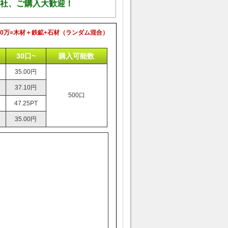
社、ご購入大歓迎！
100万=木材＋鉄鉱+石材（ランダム混合）
30口~
購入可能数
35.00円
37.10円
500口
47.25PT
35.00円