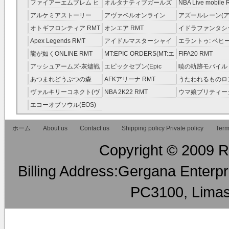
レラガールズ(モバマス)
RMT
ファイアーエムブレム ヒ
オルタナティブガールズ
NBA Live mobile
RMT
ーローズ(FEヒーローズ)
RMT
アルケミアストーリー
アヴァベルオンライン
アズールレーン(ア
RMT
（アルスト） RMT
RMT
RMT
オトギフロンティア RMT
オンエア RMT
イドラファンタシ
ーサーガ RMT
Apex Legends RMT
アイドルマスターシャイ
エラントゥ: ベヒ
ニーカラーズ(シャニマス)
ピリット RMT
龍が如くONLINE RMT
MT:EPIC ORDERS(MT:エ
FIFA20 RMT
RMT
ピック・オーダーズ)
アッシュアームズ‐灰燼戦
エピックセブン(Epic
暁の軌跡モバイル
RMT
線 RMT
Seven) RMT
伝説 ） RMT
あつまれどうぶつの森
AFKアリーナ RMT
うたわれるものロ
RMT
ラグ(ロスフラ) R
ヴァルキリーコネクト(ヴ
NBA 2K22 RMT
ウマ娘プリティー
ァルコネ) RMT
ー RMT
エコーオブソウル(EOS)
RMT
ホーム
About us
Contact us
Shipping policy Private policy
Term
Copyright © 2009 RM
Billing Address:Gergana Enterpri
PC3100, Limas