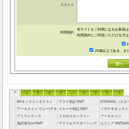
コメント
本サイトをご利用になるお客様
利用規約
利用規約にご同意いただける方は
20歳以上である、ま
ア
カ
サ
タ
ナ
ハ
マ
ヤ
ラ
ワ
RFオンラインネクスト
アラド戦記 RMT
ETERNAL（エ
RMT
RMT
アーキエイジ ウォー(アキ
イルーナ戦記 RMT
イザナギオンライン
ウオ) RMT
アトランティカ
イカロスオンライン
アーキエイジ
RMT|Atlantica RMT
RMT（予約制）
RMT|ArcheAge 
鬼武者Soul RMT
アイドルマスターシンデ
エリシア RMT|ellic
約制）