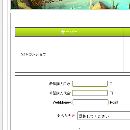
サーバー
S23-カンショウ
希望購入口数:
口
希望購入代金:
円
WebMoney:
Point
支払方法
※