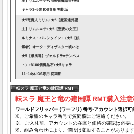
主】リムル＝テ+7400個魔晶石+★5
キャラ3~5体 IOS専用 初期垢
★5竜魔人ミリム+★5【魔国連邦盟
主】リムル＝テ+★5【聖夜の女王】
ルミナス・バレンタイン+（★5【飢
餓者】オーク・ディザスター或いは
★5【暴風竜】ヴェルドラ=テンペス
ト）+8100個魔晶石+★5キャラ
11~14体 IOS専用 初期垢
転スラ 魔王と竜の建国譚 RMT
転スラ 魔王と竜の建国譚
RMT購入注意
ワールドフリッパー (ワーフリ) 番号-アカウント選択可能
※、ご希望のキャラ番号で質問欄にご連絡ください。
※、ご入札前、アカウントの在庫と価格の確認は必要
※、組み合わせにより、値段は変動することがありま