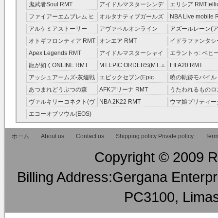
RMT|Atlantica RMT
RMT（予約制）
RMT|ArcheAge 
鬼武者Soul RMT
アイドルマスターシンデ
エリシア RMT|ellic
約制）
レラガールズ(モバマス)
RMT
ファイアーエムブレム ヒ
オルタナティブガールズ
NBA Live mobile
RMT
ーローズ(FEヒーローズ)
RMT
アルケミアストーリー
アヴァベルオンライン
アズールレーン(ア
RMT
（アルスト） RMT
RMT
RMT
オトギフロンティア RMT
オンエア RMT
イドラファンタシ
ーサーガ RMT
Apex Legends RMT
アイドルマスターシャイ
エラントゥ: ベヒ
ニーカラーズ(シャニマス)
ピリット RMT
龍が如くONLINE RMT
MT:EPIC ORDERS(MT:エ
FIFA20 RMT
RMT
ピック・オーダーズ)
アッシュアームズ‐灰燼戦
エピックセブン(Epic
暁の軌跡モバイル
RMT
線 RMT
Seven) RMT
伝説 ） RMT
あつまれどうぶつの森
AFKアリーナ RMT
うたわれるものロ
RMT
ラグ(ロスフラ) R
ヴァルキリーコネクト(ヴ
NBA 2K22 RMT
ウマ娘プリティー
ァルコネ) RMT
ー RMT
エコーオブソウル(EOS)
RMT
ホーム
About us
Contact us
Shipping policy Private policy
Term
Copyright © 2009 RM
Billing Address:Gergana Enterpri
PC3100, Limas