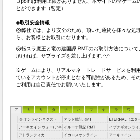
３pointは利用上限がありません、本サイトの全ゲー
とができます（暫定）
◈取引安全情報
◎
弊社では、より安全のため、頂いた通貨を様々な処
ら、お客様とお取引になります。
◎
転スラ魔王と竜の建国譚 RMTのお取引方法につい
頂ければ、サプライズを差し上げます. ^.^
※ゲームにより、リアルマネートレードサービスを利
ているアカウントが停止となる可能性があるため、そ
ご利用は自己責任でお願いいたします。
ア
カ
サ
タ
ナ
ハ
マ
ヤ
ラ
ワ
RFオンラインネクスト
アラド戦記 RMT
ETERNAL（エ
RMT
RMT
アーキエイジ ウォー(アキ
イルーナ戦記 RMT
イザナギオンライン
ウオ) RMT
アトランティカ
イカロスオンライン
アーキエイジ