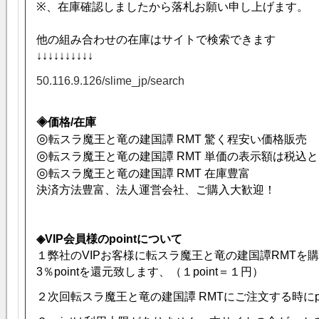
※、在庫確認しましたから落札お願い申し上げます。
他の組み合わせの在庫はサイトで検索できます
↓↓↓↓↓↓↓↓↓↓
50.116.9.126/slime_jp/search
◈価格/在庫
◎
転スラ魔王と竜の建国譚 RMT 驚く程安い価格販売
◎
転スラ魔王と竜の建国譚 RMT 単価の表示額は税込
◎
転スラ魔王と竜の建国譚 RMT 在庫豊富
決済方法豊富、法人運営会社、ご購入大歓迎！
◈VIP会員様のpointについて
１弊社のVIPお客様に転スラ魔王と竜の建国譚RMTを購
3％pointを還元致します、（１point＝１円）
２次回転スラ魔王と竜の建国譚 RMTにご注文する時にpo