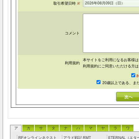
2026年08月09日（日）
取引希望日時
※
コメント
本サイトをご利用になるお客様
利用規約
利用規約にご同意いただける方は
20歳以上である、ま
ア
カ
サ
タ
ナ
ハ
マ
ヤ
ラ
ワ
RFオンラインネクスト
アラド戦記 RMT
ETERNAL（エ