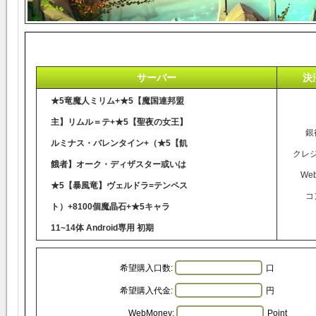
サーバー
決
★5竜魔人ミリム+★5【魔国連邦盟
主】リムル＝テ+★5【聖夜の女王】
銀
ルミナス・バレンタイン+（★5【飢
クレ
餓者】オーク・ディザスター或いは
We
★5【暴風竜】ヴェルドラ=テンペス
コ
ト）+8100個魔晶石+★5キャラ
11~14体 Android専用 初期
希望購入口数:
口
希望購入代金:
円
WebMoney:
Point