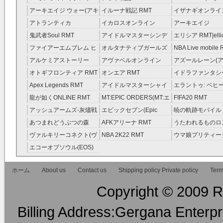
RMT
RMT
アーキエイジ ウォー(アキ
イルーナ戦記 RMT
イザナギオンライン
ウオ) RMT
アトランティカ
イカロスオンライン
アーキエイジ
RMT|Atlantica RMT
RMT（予約制）
RMT|ArcheAge 
鬼武者Soul RMT
アイドルマスターシンデ
エリシア RMT|ellic
約制）
レラガールズ(モバマス)
RMT
ファイアーエムブレム ヒ
オルタナティブガールズ
NBA Live mobile
RMT
ーローズ(FEヒーローズ)
RMT
アルケミアストーリー
アヴァベルオンライン
アズールレーン(ア
RMT
（アルスト） RMT
RMT
RMT
オトギフロンティア RMT
オンエア RMT
イドラファンタシ
ーサーガ RMT
Apex Legends RMT
アイドルマスターシャイ
エラントゥ: ベヒ
ニーカラーズ(シャニマス)
ピリット RMT
龍が如くONLINE RMT
MT:EPIC ORDERS(MT:エ
FIFA20 RMT
RMT
ピック・オーダーズ)
アッシュアームズ‐灰燼戦
エピックセブン(Epic
暁の軌跡モバイル
RMT
線 RMT
Seven) RMT
伝説 ） RMT
あつまれどうぶつの森
AFKアリーナ RMT
うたわれるものロ
RMT
ラグ(ロスフラ) R
ヴァルキリーコネクト(ヴ
NBA 2K22 RMT
ウマ娘プリティー
ァルコネ) RMT
ー RMT
エコーオブソウル(EOS)
RMT
ホーム
About us
Contact us
Shipping policy Private policy
Term
Copyright © 2009 RM
Billing Address:Gergana Enterpri