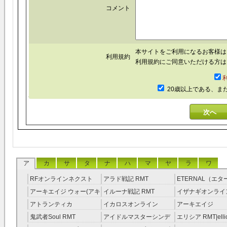
コメント
本サイトをご利用になるお客様
利用規約
利用規約にご同意いただける方は
20歳以上である、ま
ア
カ
サ
タ
ナ
ハ
マ
ヤ
ラ
ワ
RFオンラインネクスト
アラド戦記 RMT
ETERNAL（エ
RMT
RMT
アーキエイジ ウォー(アキ
イルーナ戦記 RMT
イザナギオンライン
ウオ) RMT
アトランティカ
イカロスオンライン
アーキエイジ
RMT|Atlantica RMT
RMT（予約制）
RMT|ArcheAge 
鬼武者Soul RMT
アイドルマスターシンデ
エリシア RMT|ellic
約制）