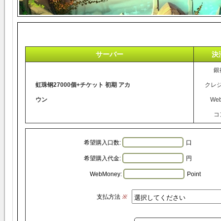
サーバー
決
銀
虹珠钢27000個+チケット 初期 アカ
クレ
ウン
We
コ
希望購入口数:
口
希望購入代金:
円
WebMoney:
Point
支払方法
※