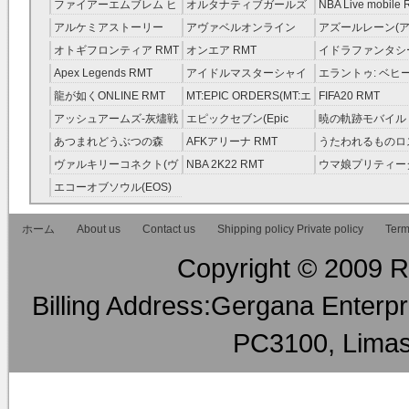
レラガールズ(モバマス)
RMT
ファイアーエムブレム ヒ
オルタナティブガールズ
NBA Live mobile
RMT
ーローズ(FEヒーローズ)
RMT
アルケミアストーリー
アヴァベルオンライン
アズールレーン(ア
RMT
（アルスト） RMT
RMT
RMT
オトギフロンティア RMT
オンエア RMT
イドラファンタシ
ーサーガ RMT
Apex Legends RMT
アイドルマスターシャイ
エラントゥ: ベヒ
ニーカラーズ(シャニマス)
ピリット RMT
龍が如くONLINE RMT
MT:EPIC ORDERS(MT:エ
FIFA20 RMT
RMT
ピック・オーダーズ)
アッシュアームズ‐灰燼戦
エピックセブン(Epic
暁の軌跡モバイル
RMT
線 RMT
Seven) RMT
伝説 ） RMT
あつまれどうぶつの森
AFKアリーナ RMT
うたわれるものロ
RMT
ラグ(ロスフラ) R
ヴァルキリーコネクト(ヴ
NBA 2K22 RMT
ウマ娘プリティー
ァルコネ) RMT
ー RMT
エコーオブソウル(EOS)
RMT
ホーム
About us
Contact us
Shipping policy Private policy
Term
Copyright © 2009 RM
Billing Address:Gergana Enterpri
PC3100, Limas