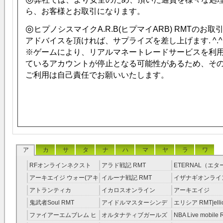
ら、お客様とお取引になります。
◎
ヒプノシスマイクA.R.B(ヒプマイARB) RMTのお
アドバイスを頂ければ、サプライズを差し上げます. ^.^
※ゲームにより、リアルマネートレードサービスを利
ているアカウントが停止となる可能性があるため、そ
ご利用は自己責任でお願いいたします。
ア
カ
サ
タ
ナ
ハ
マ
ヤ
ラ
ワ
RFオンラインネクスト
アラド戦記 RMT
ETERNAL（エ
RMT
RMT
アーキエイジ ウォー(アキ
イルーナ戦記 RMT
イザナギオンライン
ウオ) RMT
アトランティカ
イカロスオンライン
アーキエイジ
RMT|Atlantica RMT
RMT（予約制）
RMT|ArcheAge 
鬼武者Soul RMT
アイドルマスターシンデ
エリシア RMT|ellic
約制）
レラガールズ(モバマス)
RMT
ファイアーエムブレム ヒ
オルタナティブガールズ
NBA Live mobile
RMT