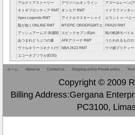
ーローズ(FEヒーローズ)
RMT
アルケミアストーリー
アヴァベルオンライン
アズールレーン(ア
RMT
（アルスト） RMT
RMT
RMT
オトギフロンティア RMT
オンエア RMT
イドラファンタシ
ーサーガ RMT
Apex Legends RMT
アイドルマスターシャイ
エラントゥ: ベヒ
ニーカラーズ(シャニマス)
ピリット RMT
龍が如くONLINE RMT
MT:EPIC ORDERS(MT:エ
FIFA20 RMT
RMT
ピック・オーダーズ)
アッシュアームズ‐灰燼戦
エピックセブン(Epic
暁の軌跡モバイル
RMT
線 RMT
Seven) RMT
伝説 ） RMT
あつまれどうぶつの森
AFKアリーナ RMT
うたわれるものロ
RMT
ラグ(ロスフラ) R
ヴァルキリーコネクト(ヴ
NBA 2K22 RMT
ウマ娘プリティー
ァルコネ) RMT
ー RMT
エコーオブソウル(EOS)
RMT
ホーム
About us
Contact us
Shipping policy Private policy
Term
Copyright © 2009 RM
Billing Address:Gergana Enterpri
PC3100, Limas