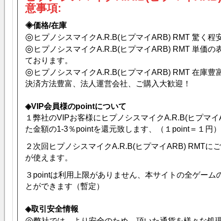
意事項:
◈価格/在庫
◎
ヒプノシスマイクA.R.B(ヒプマイARB) RMT 驚く
◎
ヒプノシスマイクA.R.B(ヒプマイARB) RMT 単
ております。
◎
ヒプノシスマイクA.R.B(ヒプマイARB) RMT 在庫豊
決済方法豊富、法人運営会社、ご購入大歓迎！
◈VIP会員様のpointについて
１弊社のVIPお客様にヒプノシスマイクA.R.B(ヒプマイA
た金額の1-3％pointを還元致します、（１point＝１円）
２次回ヒプノシスマイクA.R.B(ヒプマイARB) RMTにご
が使えます。
３pointは利用上限がありません、本サイトの全ゲー
とができます（暫定）
◈取引安全情報
◎
弊社では、より安全のため、頂いた通貨を様々な処