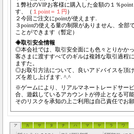
１弊社のVIPお客様に購入した金額の１％poin
す、（
１point＝１円
）
２今回ご注文にpointが使えます.
３pointの使える量の制限がありません、全部
ことができます（暫定）
◈取引安全情報
◎本会社では、取引安全面にも色々とりかか
客さまに渡すすべてのギルは複雑な取引過程
ますた。
◎お取引方法について、良いアドバイスを頂
ズを差し上げます. ^.^
※ゲームにより、リアルマネートレードサー
合、遊戯しているアカウントが停止となる可
そのリスクを承知の上ご利用は自己責任でお
ア
カ
サ
タ
ナ
ハ
マ
ヤ
ラ
ワ