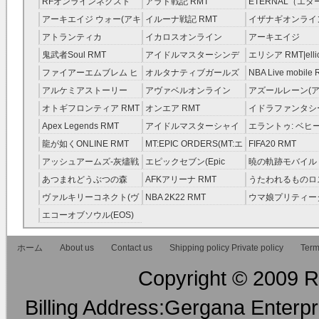
RFオンラインネクスト
アラド戦記 RMT
ETERNAL（エ
RMT
RMT
アーキエイジ ウォー(アキ
イルーナ戦記 RMT
イザナギオンライン
ウオ) RMT
アトランティカ
イカロスオンライン
アーキエイジ
RMT|Atlantica RMT
RMT（予約制）
RMT|ArcheAge 
鬼武者Soul RMT
アイドルマスターシンデ
エリシア RMT|ellic
約制）
レラガールズ(モバマス)
RMT
ファイアーエムブレム ヒ
オルタナティブガールズ
NBA Live mobile
RMT
ーローズ(FEヒーローズ)
RMT
アルケミアストーリー
アヴァベルオンライン
アズールレーン(ア
RMT
（アルスト） RMT
RMT
RMT
オトギフロンティア RMT
オンエア RMT
イドラファンタシ
ーサーガ RMT
Apex Legends RMT
アイドルマスターシャイ
エラントゥ: ベヒ
ニーカラーズ(シャニマス)
ピリット RMT
龍が如くONLINE RMT
MT:EPIC ORDERS(MT:エ
FIFA20 RMT
RMT
ピック・オーダーズ)
アッシュアームズ‐灰燼戦
エピックセブン(Epic
暁の軌跡モバイル
RMT
線 RMT
Seven) RMT
伝説 ） RMT
あつまれどうぶつの森
AFKアリーナ RMT
うたわれるものロ
RMT
ラグ(ロスフラ) R
ヴァルキリーコネクト(ヴ
NBA 2K22 RMT
ウマ娘プリティー
ァルコネ) RMT
ー RMT
エコーオブソウル(EOS)
RMT
ホーム
About us
Contact us
Shipping policy Private policy
Term
Copyright © 2009 RM
Billing Address:Gergana Enterpri