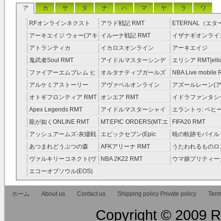
ア
カ
サ
タ
ナ
ハ
マ
ヤ
ラ
ワ
RFオンラインネクスト
アラド戦記 RMT
ETERNAL（エ
RMT
RMT
アーキエイジ ウォー(アキ
イルーナ戦記 RMT
イザナギオンライン
ウオ) RMT
アトランティカ
イカロスオンライン
アーキエイジ
RMT|Atlantica RMT
RMT（予約制）
RMT|ArcheAge 
鬼武者Soul RMT
アイドルマスターシンデ
エリシア RMT|ellic
約制）
レラガールズ(モバマス)
RMT
ファイアーエムブレム ヒ
オルタナティブガールズ
NBA Live mobile
RMT
ーローズ(FEヒーローズ)
RMT
アルケミアストーリー
アヴァベルオンライン
アズールレーン(ア
RMT
（アルスト） RMT
RMT
RMT
オトギフロンティア RMT
オンエア RMT
イドラファンタシ
ーサーガ RMT
Apex Legends RMT
アイドルマスターシャイ
エラントゥ: ベヒ
ニーカラーズ(シャニマス)
ピリット RMT
龍が如くONLINE RMT
MT:EPIC ORDERS(MT:エ
FIFA20 RMT
RMT
ピック・オーダーズ)
アッシュアームズ‐灰燼戦
エピックセブン(Epic
暁の軌跡モバイル
RMT
線 RMT
Seven) RMT
伝説 ） RMT
あつまれどうぶつの森
AFKアリーナ RMT
うたわれるものロ
RMT
ラグ(ロスフラ) R
ヴァルキリーコネクト(ヴ
NBA 2K22 RMT
ウマ娘プリティー
ァルコネ) RMT
ー RMT
エコーオブソウル(EOS)
RMT
ホーム
About us
Contact us
Shipping policy Private policy
Term
Copyright © 2009 RM