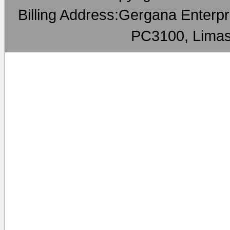
Billing Address:Gergana Enterpri
PC3100, Limas